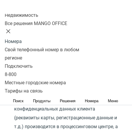
Колл-центр
Недвижимость
Все решения MANGO OFFICE
В электронных платёжных системах
безопасность платежей обеспечивается
Номера
использованием SSL протокола для передачи
Свой телефонный номер в любом
конфиденциальной информации от клиента
регионе
на сервер системы для обработки. Далее
Подключить
передача информации осуществляется по
8-800
закрытым банковским сетям высшей степени
Местные городские номера
защиты.
Тарифы на связь
Сбор и обработка полученных
Поиск
Продукты
Решения
Номера
Меню
конфиденциальных данных клиента
(реквизиты карты, регистрационные данные и
т.д.) производится в процессинговом центре, а