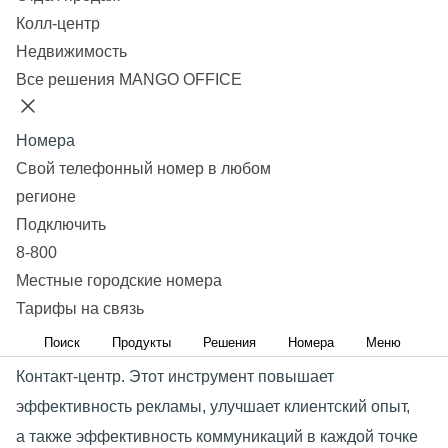
Узнать стоимость
Колл-центр
Недвижимость
Как облачный контакт-центр
Все решения MANGO OFFICE
решает задачи отдела
продаж
Номера
Свой телефонный номер в любом
регионе
Основные вызовы, стоящие перед отделами продаж:
Подключить
привлечь больше обращений потенциальных клиентов,
8-800
успешнее конвертировать обращения в продажи
Местные городские номера
и повысить финансовую отдачу от каждой сделки.
Тарифы на связь
Поиск
Продукты
Решения
Номера
Меню
Для решения этих задач мы разработали облачный
Контакт-центр. Этот инструмент повышает
эффективность рекламы, улучшает клиентский опыт,
а также эффективность коммуникаций в каждой точке