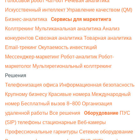
Голосовой робот
Чат-бот
Речевая аналитика
Искусственный интеллект
Управление качеством (QM)
Сервисы для маркетинга
Бизнес-аналитика
Коллтрекинг
Мультиканальная аналитика
Анализ
конкурентов
Сквозная аналитика
Товарная аналитика
Email-трекинг
Окупаемость инвестиций
Мессенджер‑маркетинг
Робот-аналитик
Робот-
маркетолог
Мультирегиональный коллтрекинг
Решения
Телефонизация офиса
Информационная безопасность
Крупному бизнесу
Красивые номера
Международный
номер
Бесплатный вызов 8−800
Организация
Оборудование
удаленной работы
Все решения
ПУС
(SIP) телефоны стационарные
Веб-камеры
Профессиональные гарнитуры
Сетевое оборудование