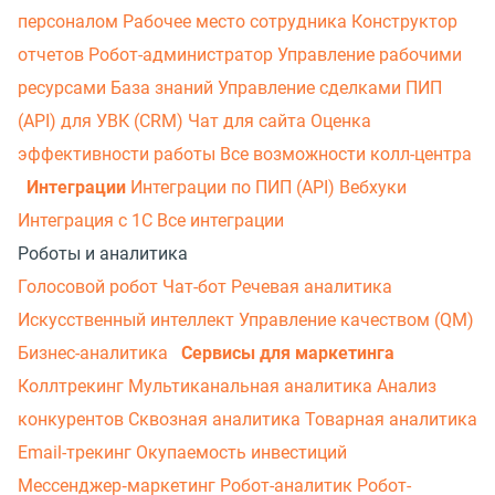
персоналом
Рабочее место сотрудника
Конструктор
отчетов
Робот-администратор
Управление рабочими
ресурсами
База знаний
Управление сделками
ПИП
(API) для УВК (CRM)
Чат для сайта
Оценка
эффективности работы
Все возможности колл-центра
Интеграции
Интеграции по ПИП (API)
Вебхуки
Интеграция с 1С
Все интеграции
Роботы и аналитика
Голосовой робот
Чат-бот
Речевая аналитика
Искусственный интеллект
Управление качеством (QM)
Бизнес-аналитика
Сервисы для маркетинга
Коллтрекинг
Мультиканальная аналитика
Анализ
конкурентов
Сквозная аналитика
Товарная аналитика
Email-трекинг
Окупаемость инвестиций
Мессенджер‑маркетинг
Робот-аналитик
Робот-