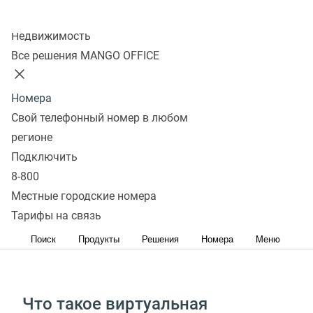
Колл-центр
Недвижимость
Подключить
Все решения MANGO OFFICE
Обеспечьте новых сотрудников и новые филиалы
телефонией — без закупки оборудования, софта
Номера
и организации каналов связи
Свой телефонный номер в любом
регионе
Подключить
Добавьте к возможностям вашей АТС сервисы
8-800
MANGO OFFICE
Местные городские номера
Подключите к вашей АТС дополнительные
Тарифы на связь
100‑канальные номера и услуги связи
Поиск
Продукты
Решения
Номера
Меню
Что такое виртуальная