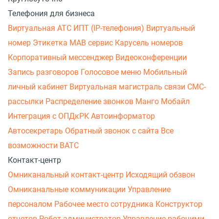
Телефония для бизнеса
Виртуальная АТС
ИПТ (IP-телефония)
Виртуальный
номер
Этикетка
МАВ сервис
Карусель номеров
Корпоративный мессенджер
Видеоконференции
Запись разговоров
Голосовое меню
Мобильный
личный кабинет
Виртуальная магистраль связи
СМС-
рассылки
Распределение звонков
Манго Мобайл
Интеграция с ОПДкРК
Автоинформатор
Автосекретарь
Обратный звонок с сайта
Все
возможности ВАТС
Контакт-центр
Омниканальный контакт-центр
Исходящий обзвон
Омниканальные коммуникации
Управление
персоналом
Рабочее место сотрудника
Конструктор
отчетов
Робот-администратор
Управление рабочими