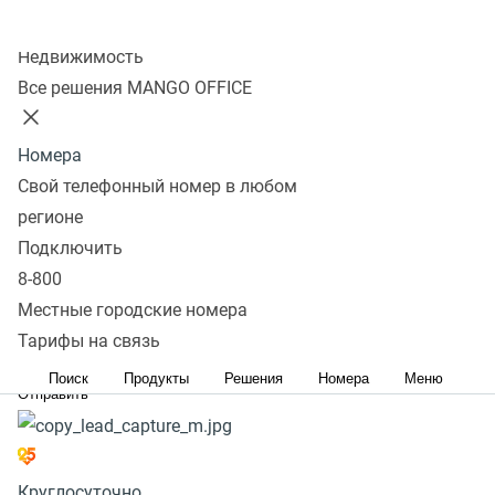
Колл-центр
Email
Недвижимость
Некорректно заполнено поле
Все решения MANGO OFFICE
Телефон
Некорректно заполнено поле
Номера
Я даю согласие на
обработку своих данных
Свой телефонный номер в любом
Необходимо принять согласие с политикой обработки
регионе
персональных данных
Подключить
Я согласен на
получение рекламной информации
8-800
о продуктах и услугах, экспертных материалов,
Местные городские номера
новостях, информации о текущих акциях и бонусах
Тарифы на связь
по предоставленным каналам связи
Поиск
Продукты
Решения
Номера
Меню
Круглосуточно