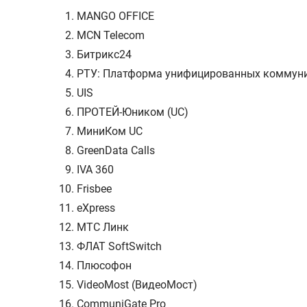
MANGO OFFICE
MCN Telecom
Битрикс24
РТУ: Платформа унифицированных коммун
UIS
ПРОТЕЙ-Юником (UC)
МиниКом UC
GreenData Calls
IVA 360
Frisbee
eXpress
МТС Линк
ФЛАТ SoftSwitch
Плюсофон
VideoMost (ВидеоМост)
CommuniGate Pro