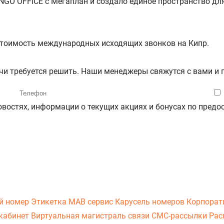
NGO OFFICE с Мегаплан и создало единое пространство дл
 стоимость международных исходящих звонков на Кипр.
ачи требуется решить. Наши менеджеры свяжутся с вами и
новостях, информации о текущих акциях и бонусах по пре
й номер
Этикетка
МАВ сервис
Карусель номеров
Корпорат
кабинет
Виртуальная магистраль связи
СМС-рассылки
Рас