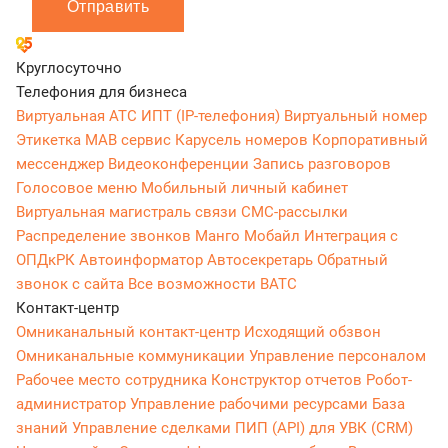
Отправить
Круглосуточно
Телефония для бизнеса
Виртуальная АТС
ИПТ (IP-телефония)
Виртуальный номер
Этикетка
МАВ сервис
Карусель номеров
Корпоративный
мессенджер
Видеоконференции
Запись разговоров
Голосовое меню
Мобильный личный кабинет
Виртуальная магистраль связи
СМС-рассылки
Распределение звонков
Манго Мобайл
Интеграция с
ОПДкРК
Автоинформатор
Автосекретарь
Обратный
звонок с сайта
Все возможности ВАТС
Контакт-центр
Омниканальный контакт-центр
Исходящий обзвон
Омниканальные коммуникации
Управление персоналом
Рабочее место сотрудника
Конструктор отчетов
Робот-
администратор
Управление рабочими ресурсами
База
знаний
Управление сделками
ПИП (API) для УВК (CRM)