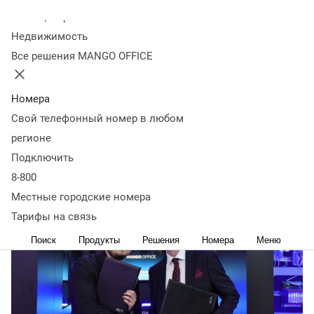
стратегическом
Колл-центр
Недвижимость
сотрудничестве
Все решения MANGO OFFICE
19 мая
3 448
Номера
Партнерство предусматривает совместные проекты в
Свой телефонный номер в любом
сфере цифровизации корпоративных коммуникаций для
регионе
бизнеса и государственных организаций.
Подключить
8-800
Местные городские номера
Тарифы на связь
Поиск
Продукты
Решения
Номера
Меню