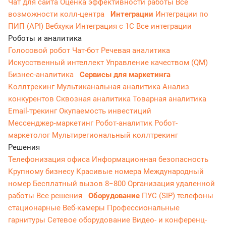
Чат для сайта
Оценка эффективности работы
Все
возможности колл-центра
Интеграции
Интеграции по
ПИП (API)
Вебхуки
Интеграция с 1С
Все интеграции
Роботы и аналитика
Голосовой робот
Чат-бот
Речевая аналитика
Искусственный интеллект
Управление качеством (QM)
Бизнес-аналитика
Сервисы для маркетинга
Коллтрекинг
Мультиканальная аналитика
Анализ
конкурентов
Сквозная аналитика
Товарная аналитика
Email-трекинг
Окупаемость инвестиций
Мессенджер‑маркетинг
Робот-аналитик
Робот-
маркетолог
Мультирегиональный коллтрекинг
Решения
Телефонизация офиса
Информационная безопасность
Крупному бизнесу
Красивые номера
Международный
номер
Бесплатный вызов 8−800
Организация удаленной
работы
Все решения
Оборудование
ПУС (SIP) телефоны
стационарные
Веб-камеры
Профессиональные
гарнитуры
Сетевое оборудование
Видео- и конференц-