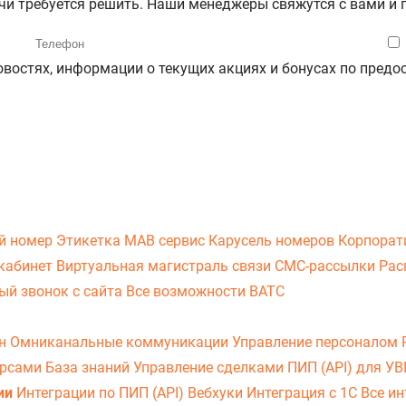
ачи требуется решить. Наши менеджеры свяжутся с вами и
новостях, информации о текущих акциях и бонусах по пре
й номер
Этикетка
МАВ сервис
Карусель номеров
Корпорат
кабинет
Виртуальная магистраль связи
СМС-рассылки
Рас
ый звонок с сайта
Все возможности ВАТС
он
Омниканальные коммуникации
Управление персоналом
урсами
База знаний
Управление сделками
ПИП (API) для У
ии
Интеграции по ПИП (API)
Вебхуки
Интеграция с 1С
Все ин